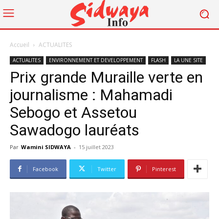
Accueil
ACTUALITES
ACTUALITES
ENVIRONNEMENT ET DEVELOPPEMENT
FLASH
LA UNE SITE
Prix grande Muraille verte en
journalisme : Mahamadi
Sebogo et Assetou
Sawadogo lauréats
Par
Wamini SIDWAYA
-
15 juillet 2023
Facebook
Twitter
Pinterest