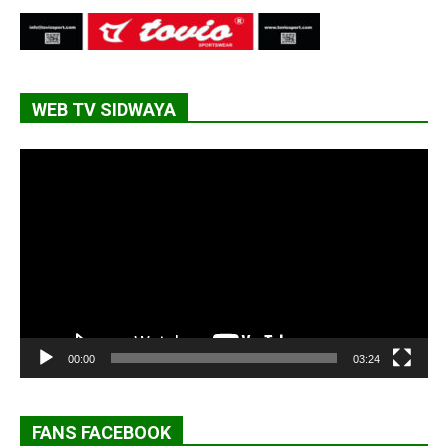
WEB TV SIDWAYA
Lecteur
vidéo
00:00
03:24
FANS FACEBOOK