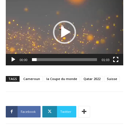
Lecteur
vidéo
00:00
01:03
TAGS
Cameroun
la Coupe du monde
Qatar 2022
Suisse
Facebook
Twitter