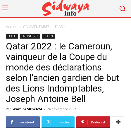
Accueil
COMMENTAIRES
FLASH
FLASH
LA UNE SITE
SPORT
Qatar 2022 : le Cameroun,
vainqueur de la Coupe du
monde des déclarations
selon l’ancien gardien de but
des Lions Indomptables,
Joseph Antoine Bell
Par
Wamini SIDWAYA
-
24 novembre 2022
Facebook
Twitter
Pinterest