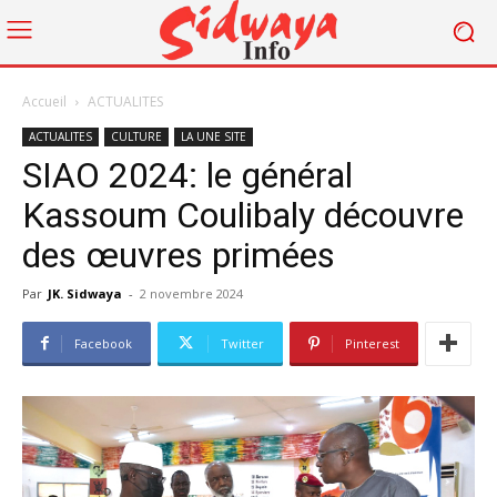
Accueil
ACTUALITES
ACTUALITES
CULTURE
LA UNE SITE
SIAO 2024: le général
Kassoum Coulibaly découvre
des œuvres primées
Par
JK. Sidwaya
-
2 novembre 2024
Facebook
Twitter
Pinterest