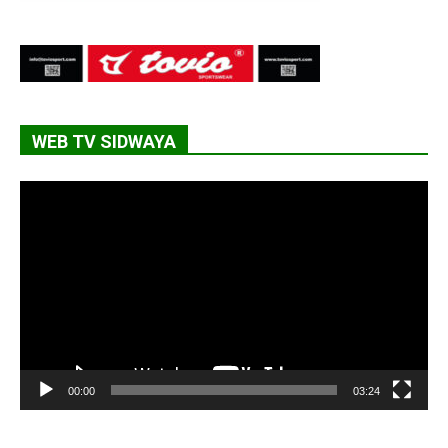
WEB TV SIDWAYA
Lecteur
vidéo
00:00
03:24