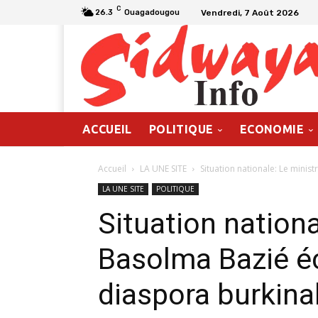
C
Vendredi, 7 Août 2026
26.3
Ouagadougou
ACCUEIL
POLITIQUE
ECONOMIE
Accueil
LA UNE SITE
Situation nationale: Le minis
LA UNE SITE
POLITIQUE
Situation nationa
Basolma Bazié é
diaspora burkina