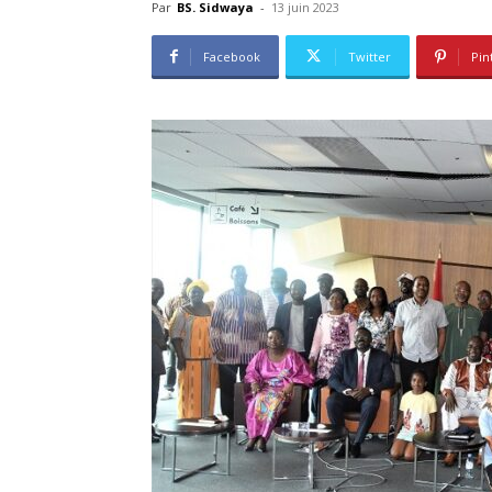
Par
BS. Sidwaya
-
13 juin 2023
Facebook
Twitter
Pin