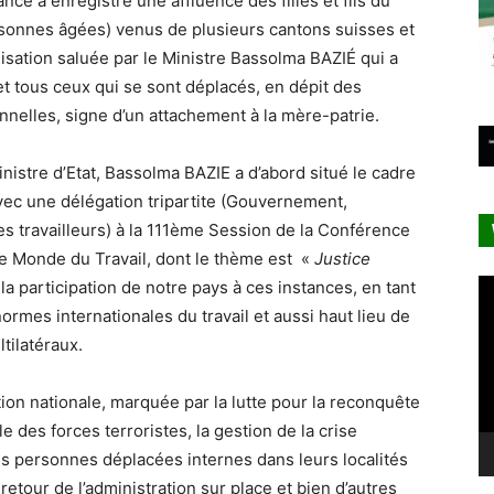
ce a enregistré une affluence des filles et fils du
sonnes âgées) venus de plusieurs cantons suisses et
isation saluée par le Ministre Bassolma BAZIÉ qui a
t tous ceux qui se sont déplacés, en dépit des
nnelles, signe d’un attachement à la mère-patrie.
nistre d’Etat, Bassolma BAZIE a d’abord situé le cadre
avec une délégation tripartite (Gouvernement,
s travailleurs) à la 111ème Session de la Conférence
le Monde du Travail, dont le thème est «
Justice
Le
e la participation de notre pays à ces instances, en tant
vi
ormes internationales du travail et aussi haut lieu de
tilatéraux.
tion nationale, marquée par la lutte pour la reconquête
le des forces terroristes, la gestion de la crise
des personnes déplacées internes dans leurs localités
e retour de l’administration sur place et bien d’autres