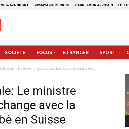
SIDWAYA SPORT
SIDWAYA NUMERIQUE
CARREFOUR AFRICAIN
EDITI
SOCIETE
FOCUS
ETRANGER
SPORT
tre Basolma Bazié échange avec la diaspora burkinabè en...
Le
vi
le: Le ministre
change avec la
bè en Suisse