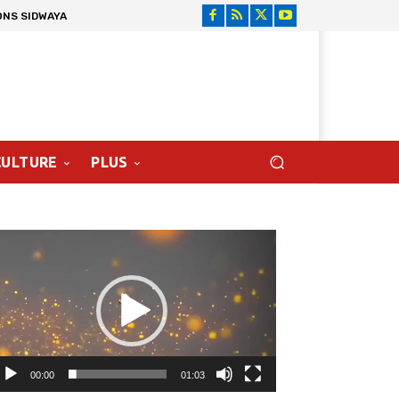
ONS SIDWAYA
CULTURE
PLUS
cteur
déo
00:00
01:03