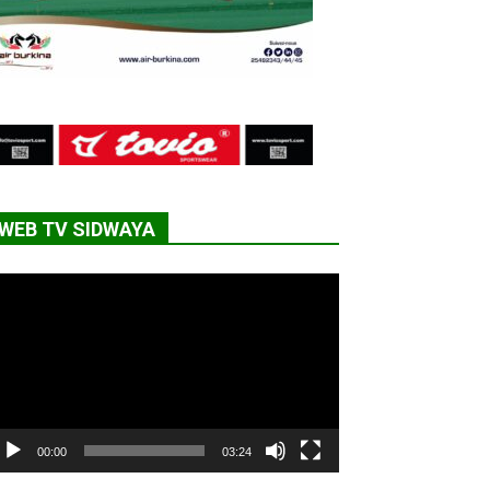
WEB TV SIDWAYA
cteur
déo
00:00
03:24