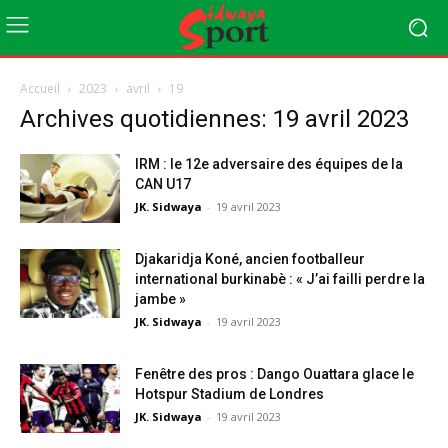
Accueil
2023
avril
19
Archives quotidiennes: 19 avril 2023
IRM : le 12e adversaire des équipes de la
CAN U17
JK. Sidwaya
-
19 avril 2023
Djakaridja Koné, ancien footballeur
international burkinabè : « J’ai failli perdre la
jambe »
JK. Sidwaya
-
19 avril 2023
Fenêtre des pros : Dango Ouattara glace le
Hotspur Stadium de Londres
JK. Sidwaya
-
19 avril 2023