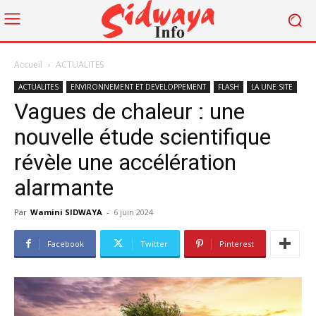
Accueil
ACTUALITES
ACTUALITES
ENVIRONNEMENT ET DEVELOPPEMENT
FLASH
LA UNE SITE
Vagues de chaleur : une
nouvelle étude scientifique
révèle une accélération
alarmante
Par
Wamini SIDWAYA
-
6 juin 2024
Facebook
Twitter
Pinterest