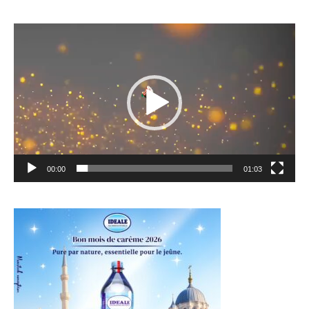
Lecteur
vidéo
00:00
01:03