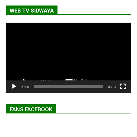
WEB TV SIDWAYA
Lecteur
vidéo
00:00
03:24
FANS FACEBOOK