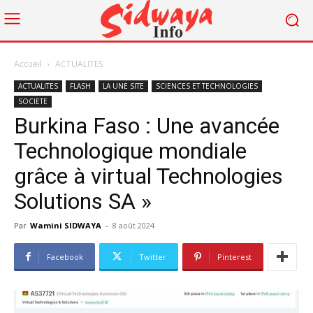
Accueil
ACTUALITES
ACTUALITES
FLASH
LA UNE SITE
SCIENCES ET TECHNOLOGIES
SOCIETE
Burkina Faso : Une avancée
Technologique mondiale
grâce à virtual Technologies
Solutions SA »
Par
Wamini SIDWAYA
-
8 août 2024
Facebook
Twitter
Pinterest