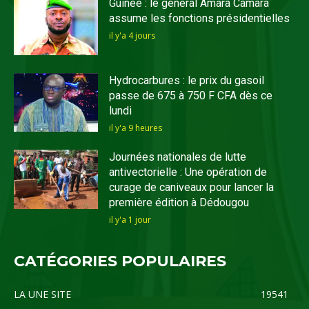
Guinée : le général Amara Camara
assume les fonctions présidentielles
il y'a 4 jours
Hydrocarbures : le prix du gasoil
passe de 675 à 750 F CFA dès ce
lundi
il y'a 9 heures
Journées nationales de lutte
antivectorielle : Une opération de
curage de caniveaux pour lancer la
première édition à Dédougou
il y'a 1 jour
CATÉGORIES POPULAIRES
LA UNE SITE
19541