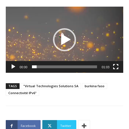
Lecteur
vidéo
00:00
01:03
TAGS
"Virtual Technologies Solutions SA
burkina faso
Connectivité IPv6"
Facebook
Twitter