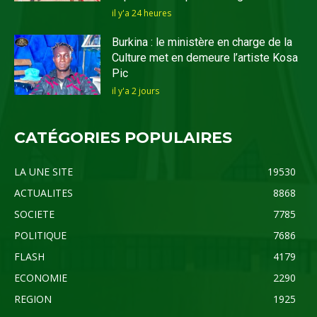
il y'a 24 heures
Burkina : le ministère en charge de la
Culture met en demeure l’artiste Kosa
Pic
il y'a 2 jours
CATÉGORIES POPULAIRES
LA UNE SITE
19530
ACTUALITES
8868
SOCIETE
7785
POLITIQUE
7686
FLASH
4179
ECONOMIE
2290
REGION
1925