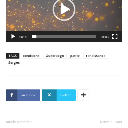
00:00
01:03
TAGS
conditions
Ouedraogo
patrie
renaissance
Serges
Facebook
Twitter
Article précédent
Article suivant