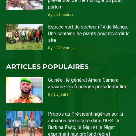
prévention de l’hémorragie du post-
partum
il y'a 21 heures
Espace vert du secteur n°4 de Manga:
Une centaine de plants pour reverdir le
site
il y'a 22 heures
ARTICLES POPULAIRES
Guinée : le général Amara Camara
assume les fonctions présidentielles
il y'a 3 jours
Propos du Président nigérian sur la
situation sécuritaire dans l’AES : le
Burkina Faso, le Mali et le Niger
expriment leur profond regret