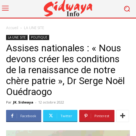
Accueil
LA UNE SITE
LA UNE SITE
POLITIQUE
Assises nationales : « Nous
devons créer les conditions
de la renaissance de notre
chère patrie », Dr Serge Noël
Ouédraogo
Par
JK. Sidwaya
-
12 octobre 2022
Facebook
Twitter
Pinterest