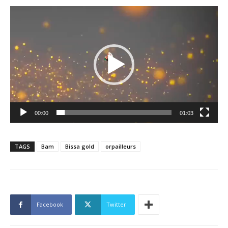
Lecteur
vidéo
00:00
01:03
TAGS
Bam
Bissa gold
orpailleurs
Facebook
Twitter