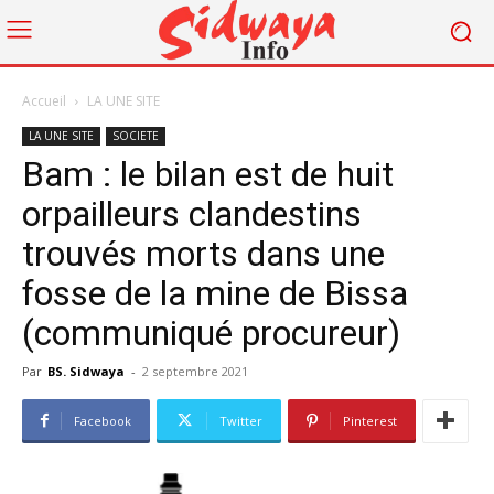
Accueil
LA UNE SITE
LA UNE SITE
SOCIETE
Bam : le bilan est de huit
orpailleurs clandestins
trouvés morts dans une
fosse de la mine de Bissa
(communiqué procureur)
Par
BS. Sidwaya
-
2 septembre 2021
Facebook
Twitter
Pinterest