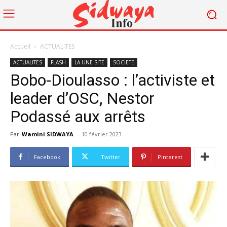
Accueil
ACTUALITES
ACTUALITES
FLASH
LA UNE SITE
SOCIETE
Bobo-Dioulasso : l’activiste et
leader d’OSC, Nestor
Podassé aux arrêts
Par
Wamini SIDWAYA
-
10 février 2023
Facebook
Twitter
Pinterest