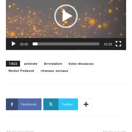
00:00
01:03
TAGS
activiste
Arrestation
bobo-dioulasso
Nestor Podassé
réseaux ;sociaux
Facebook
Twitter