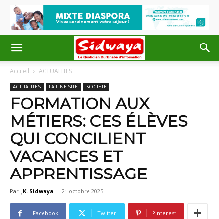
Accueil
ACTUALITES
ACTUALITES
LA UNE SITE
SOCIETE
FORMATION AUX
MÉTIERS: CES ÉLÈVES
QUI CONCILIENT
VACANCES ET
APPRENTISSAGE
Par
JK. Sidwaya
-
21 octobre 2025
Facebook
Twitter
Pinterest