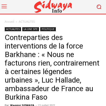
Accueil
ACTUALITES
ACTUALITES
LA UNE SITE
POLITIQUE
Contreparties des
interventions de la force
Barkhane : « Nous ne
facturons rien, contrairement
à certaines légendes
urbaines », Luc Hallade,
ambassadeur de France au
Burkina Faso
Par
Wamini SIDWAYA
-
21 juillet 2022