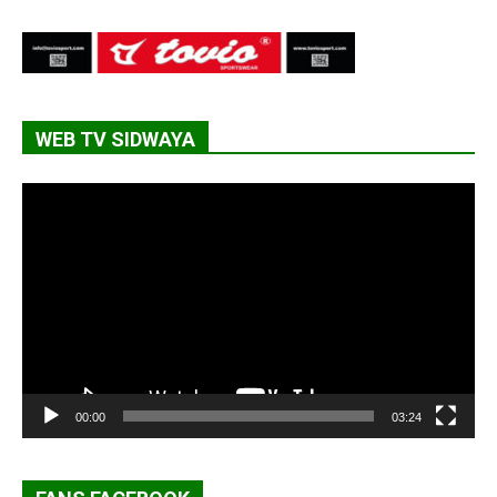
WEB TV SIDWAYA
Lecteur
vidéo
00:00
03:24