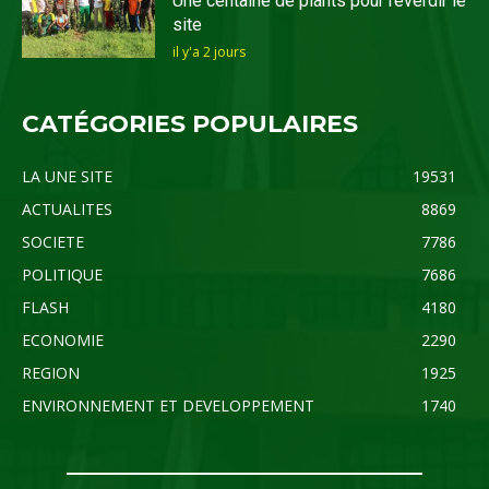
Une centaine de plants pour reverdir le
site
il y'a 2 jours
CATÉGORIES POPULAIRES
LA UNE SITE
19531
ACTUALITES
8869
SOCIETE
7786
POLITIQUE
7686
FLASH
4180
ECONOMIE
2290
REGION
1925
ENVIRONNEMENT ET DEVELOPPEMENT
1740