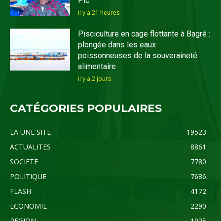
Pic
il y'a 21 heures
Pisciculture en cage flottante à Bagré :
plongée dans les eaux
poissonneuses de la souveraineté
alimentaire
il y'a 2 jours
CATÉGORIES POPULAIRES
LA UNE SITE
19523
ACTUALITES
8861
SOCIETE
7780
POLITIQUE
7686
FLASH
4172
ECONOMIE
2290
REGION
1925