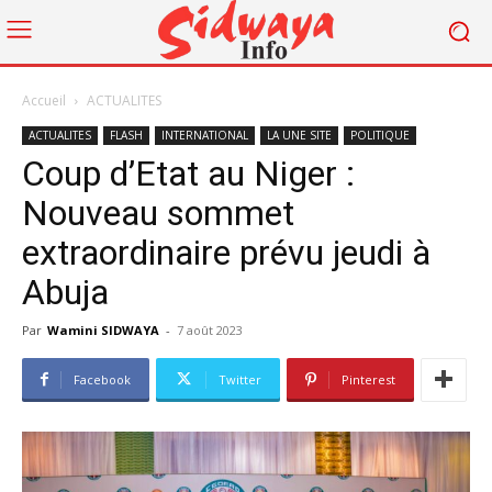
Accueil
ACTUALITES
ACTUALITES
FLASH
INTERNATIONAL
LA UNE SITE
POLITIQUE
Coup d’Etat au Niger :
Nouveau sommet
extraordinaire prévu jeudi à
Abuja
Par
Wamini SIDWAYA
-
7 août 2023
Facebook
Twitter
Pinterest