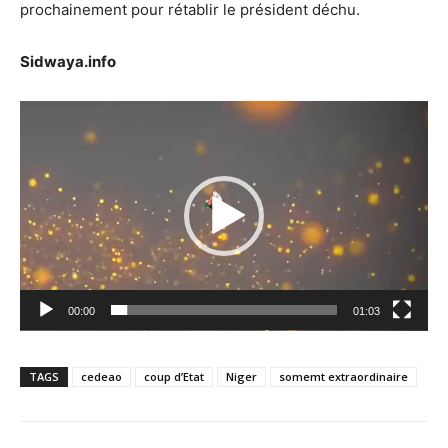
prochainement pour rétablir le président déchu.
Sidwaya.info
Lecteur
vidéo
00:00
01:03
TAGS
cedeao
coup d’Etat
Niger
somemt extraordinaire