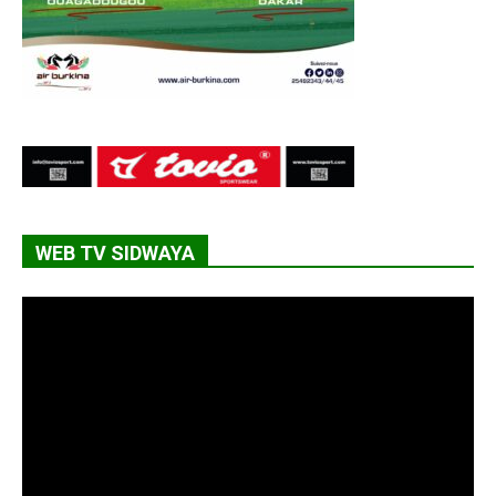
WEB TV SIDWAYA
Lecteur
vidéo