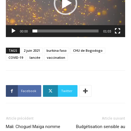
00:00
01:03
TAGS
2 juin 2021
burkina faso
CHU de Bogodogo
COVID-19
lancée
vaccination
Facebook
Twitter
Article précédent
Article suivant
Mali: Choguel Maïga nomme
Budgétisation sensible au