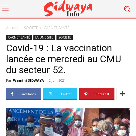
Accueil
SOCIETE
CARNET SANTÉ
CARNET SANTÉ
LA UNE SITE
SOCIETE
Covid-19 : La vaccination
lancée ce mercredi au CMU
du secteur 52.
Par
Wamini SIDWAYA
-
2 juin 2021
Facebook
Twitter
Pinterest