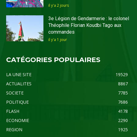
il y'a 2 jours
3e Légion de Gendarmerie : le colonel
Théophile Florian Koudbi Tago aux
commandes
il y'a 1 jour
CATÉGORIES POPULAIRES
LA UNE SITE
19529
ACTUALITES
8867
SOCIETE
7785
POLITIQUE
7686
FLASH
4178
ECONOMIE
2290
REGION
1925