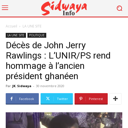
Accueil
LA UNE SITE
LA UNE SITE
POLITIQUE
Décès de John Jerry
Rawlings : L’UNIR/PS rend
hommage à l’ancien
président ghanéen
Par
JK. Sidwaya
-
30 novembre 2020
Facebook
Twitter
Pinterest