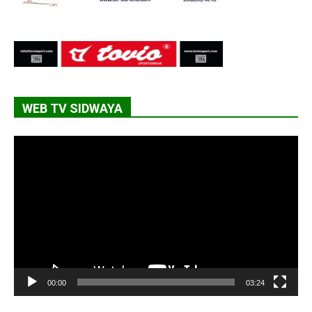
WEB TV SIDWAYA
Lecteur
vidéo
00:00
03:24