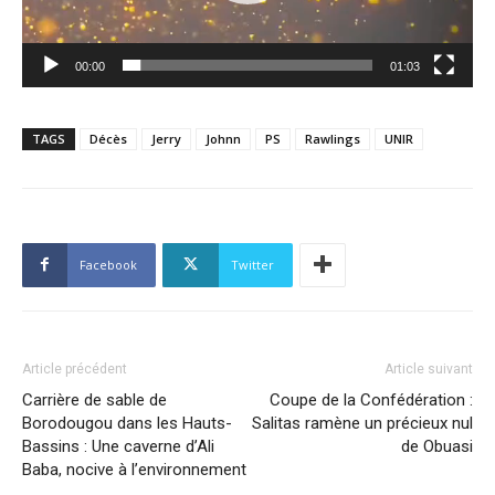
00:00
01:03
TAGS
Décès
Jerry
Johnn
PS
Rawlings
UNIR
Facebook
Twitter
Article précédent
Article suivant
Carrière de sable de
Coupe de la Confédération :
Borodougou dans les Hauts-
Salitas ramène un précieux nul
Bassins : Une caverne d’Ali
de Obuasi
Baba, nocive à l’environnement