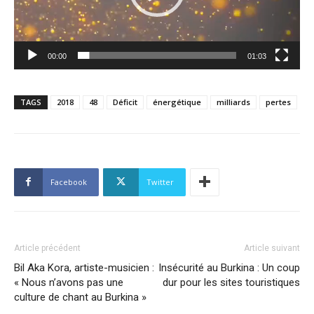
00:00
01:03
TAGS
2018
48
Déficit
énergétique
milliards
pertes
Facebook
Twitter
Article précédent
Article suivant
Bil Aka Kora, artiste-musicien :
Insécurité au Burkina : Un coup
« Nous n’avons pas une
dur pour les sites touristiques
culture de chant au Burkina »