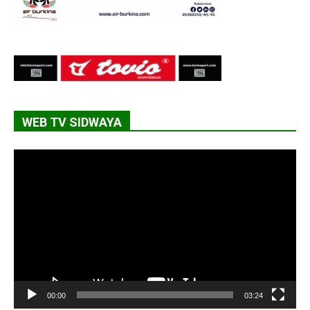
WEB TV SIDWAYA
Lecteur
vidéo
00:00
03:24