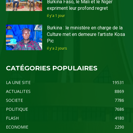
Burkina Faso, le Mali et le Niger
expriment leur profond regret
il y'a 1 jour
Burkina : le ministère en charge de la
Culture met en demeure l’artiste Kosa
Pic
il y'a 2 jours
CATÉGORIES POPULAIRES
LA UNE SITE
19531
ACTUALITES
8869
SOCIETE
7786
POLITIQUE
7686
FLASH
4180
ECONOMIE
2290