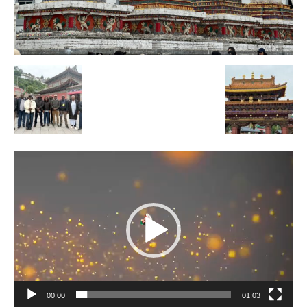
Lecteur
vidéo
00:00
01:03