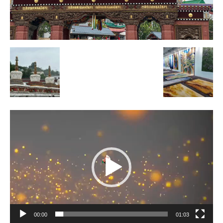
Lecteur
vidéo
00:00
01:03