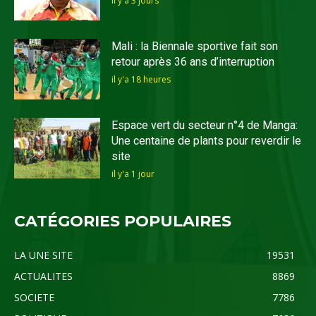
il y'a 3 jours
Mali : la Biennale sportive fait son
retour après 36 ans d’interruption
il y'a 18 heures
Espace vert du secteur n°4 de Manga:
Une centaine de plants pour reverdir le
site
il y'a 1 jour
CATÉGORIES POPULAIRES
LA UNE SITE
19531
ACTUALITES
8869
SOCIETE
7786