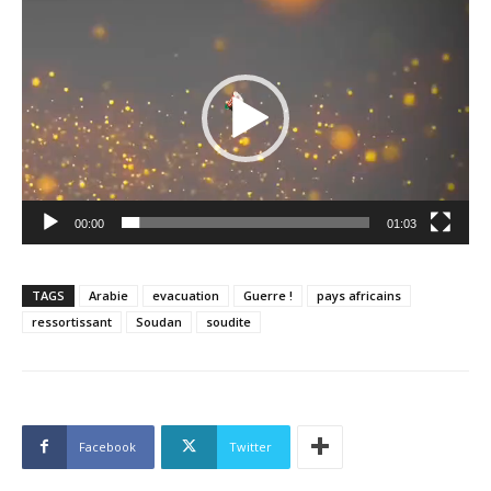
Lecteur
vidéo
00:00
01:03
TAGS
Arabie
evacuation
Guerre !
pays africains
ressortissant
Soudan
soudite
Facebook
Twitter