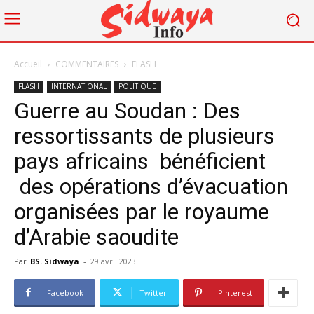
Accueil
COMMENTAIRES
FLASH
FLASH
INTERNATIONAL
POLITIQUE
Guerre au Soudan : Des
ressortissants de plusieurs
pays africains bénéficient
des opérations d’évacuation
organisées par le royaume
d’Arabie saoudite
Par
BS. Sidwaya
-
29 avril 2023
Facebook
Twitter
Pinterest