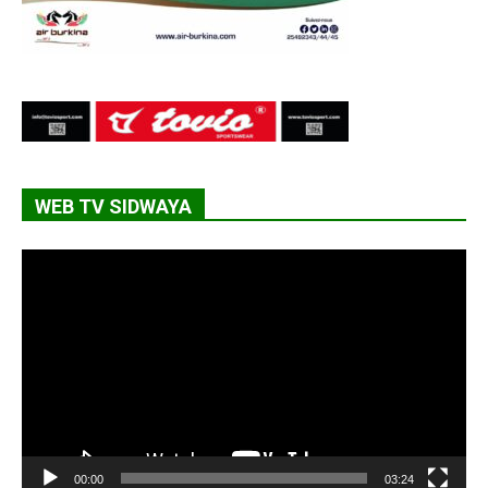
WEB TV SIDWAYA
Lecteur
vidéo
00:00
03:24