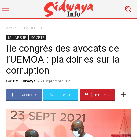
Accueil
LA UNE SITE
LA UNE SITE
SOCIETE
IIe congrès des avocats de
l’UEMOA : plaidoiries sur la
corruption
Par
BM. Sidwaya
-
21 septembre 2021
Facebook
Twitter
Pinterest