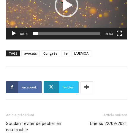
00:00
01:03
TAGS
avocats
Congrès
IIe
L’UEMOA
Facebook
Twitter
Article précédent
Article suivant
Soudan : éviter de pécher en
Une su 22/09/2021
eau trouble