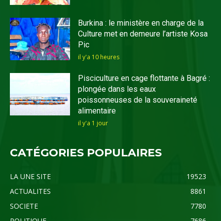
Burkina : le ministère en charge de la
Culture met en demeure l’artiste Kosa
Pic
il y'a 10 heures
Pisciculture en cage flottante à Bagré :
plongée dans les eaux
poissonneuses de la souveraineté
alimentaire
il y'a 1 jour
CATÉGORIES POPULAIRES
LA UNE SITE
19523
ACTUALITES
8861
SOCIETE
7780
POLITIQUE
7686