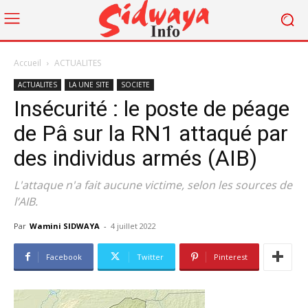
Accueil
ACTUALITES
ACTUALITES
LA UNE SITE
SOCIETE
Insécurité : le poste de péage
de Pâ sur la RN1 attaqué par
des individus armés (AIB)
L'attaque n'a fait aucune victime, selon les sources de
l’AIB.
Par
Wamini SIDWAYA
-
4 juillet 2022
Facebook
Twitter
Pinterest