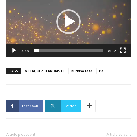
00:00
01:03
TAGS
aTTAQUE? TERRORISTE
burkina faso
Pâ
Facebook
Twitter
Article précédent
Article suivant