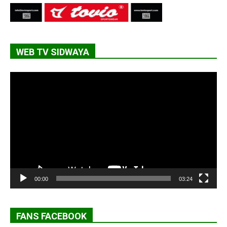
WEB TV SIDWAYA
Lecteur
vidéo
00:00
03:24
FANS FACEBOOK