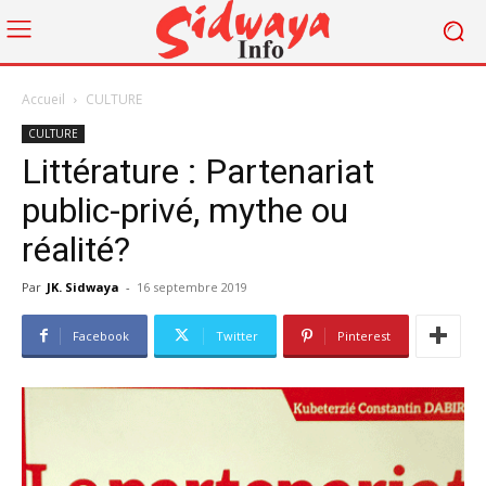
Accueil
CULTURE
CULTURE
Littérature : Partenariat
public-privé, mythe ou
réalité?
Par
JK. Sidwaya
-
16 septembre 2019
Facebook
Twitter
Pinterest