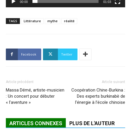
00:00
01:03
TAGS
Littérature
mythe
réalité
Facebook
Twitter
Article précédent
Article suivant
Massa Démé, artiste-musicien
Coopération Chine-Burkina :
: Un concert pour débuter
Des experts burkinabè de
« l’aventure »
l’énergie à l’école chinoise
ARTICLES CONNEXES
PLUS DE L'AUTEUR