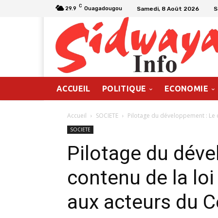
C
Samedi, 8 Août 2026
S
29.9
Ouagadougou
ACCUEIL
POLITIQUE
ECONOMIE
Accueil
SOCIETE
Pilotage du développement : Le c
SOCIETE
Pilotage du déve
contenu de la lo
aux acteurs du C