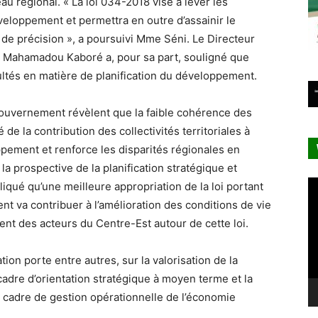
au régional. « La loi 034-2018 vise à lever les
éveloppement et permettra en outre d’assainir le
 de précision », a poursuivi Mme Séni. Le Directeur
on, Mahamadou Kaboré a, pour sa part, souligné que
cultés en matière de planification du développement.
gouvernement révèlent que la faible cohérence des
té de la contribution des collectivités territoriales à
ppement et renforce les disparités régionales en
a prospective de la planification stratégique et
Le
liqué qu’une meilleure appropriation de la loi portant
vi
nt va contribuer à l’amélioration des conditions de vie
ment des acteurs du Centre-Est autour de cette loi.
ation porte entre autres, sur la valorisation de la
cadre d’orientation stratégique à moyen terme et la
un cadre de gestion opérationnelle de l’économie