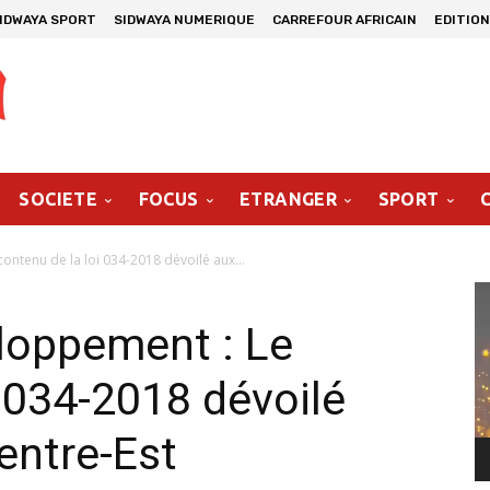
IDWAYA SPORT
SIDWAYA NUMERIQUE
CARREFOUR AFRICAIN
EDITION
SOCIETE
FOCUS
ETRANGER
SPORT
ontenu de la loi 034-2018 dévoilé aux...
Le
vi
loppement : Le
i 034-2018 dévoilé
entre-Est