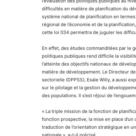
l’évaluation des politiques publiques au nive
difficultés en matière de planification du d
système national de planification en termes
régional de l’économie et de la planificati
cette loi 034 permettra de juguler les diffi
En effet, des études commanditées par le 
politiques publiques rend difficile la visibili
l’atteinte des objectifs nationaux de dévelo
matière de développement. Le Directeur de l
sectorielle (DPPSS), Esaïe Willy, a aussi exp
sur le pilotage et la gestion du développeme
des populations. Il s’est réjoui de l’engoue
« La triple mission de la fonction de planific
fonction prospective, la mise en place d’un 
traduction de l’orientation stratégique en 
nationale », a-t-il précisé.