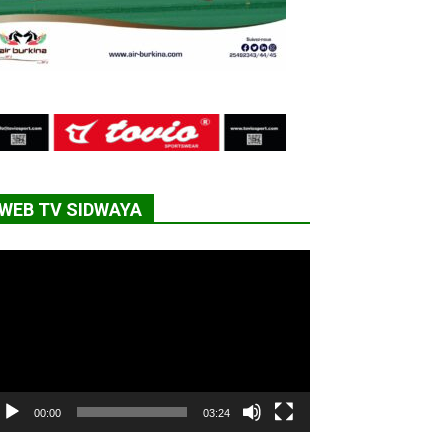
WEB TV SIDWAYA
cteur
déo
00:00
03:24