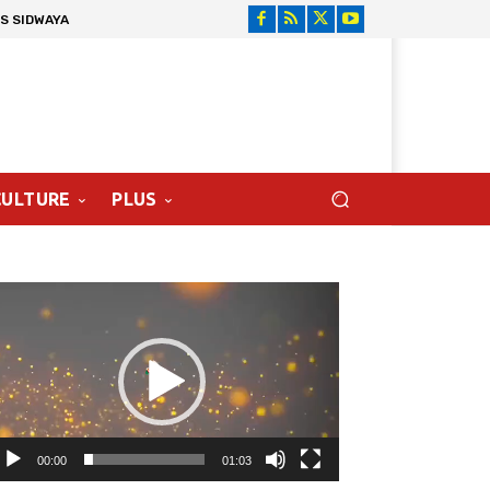
S SIDWAYA
CULTURE
PLUS
cteur
déo
00:00
01:03