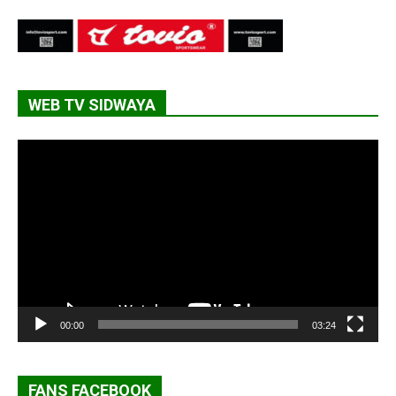
WEB TV SIDWAYA
Lecteur
vidéo
00:00
03:24
FANS FACEBOOK