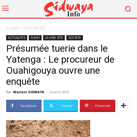
Accueil
ACTUALITES
ACTUALITES
FLASH
LA UNE SITE
SOCIETE
Présumée tuerie dans le
Yatenga : Le procureur de
Ouahigouya ouvre une
enquête
Par
Wamini SIDWAYA
-
24 avril 2023
Facebook
Twitter
Pinterest