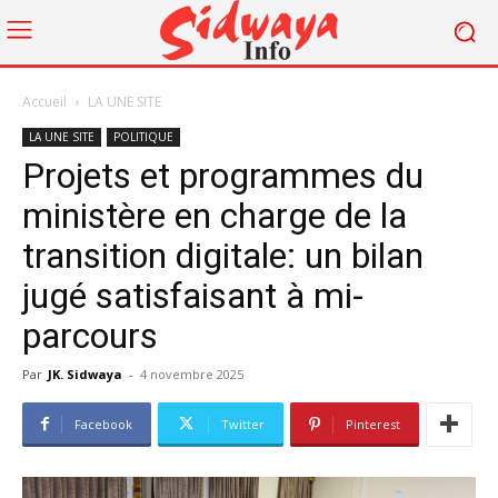
Accueil
LA UNE SITE
LA UNE SITE
POLITIQUE
Projets et programmes du
ministère en charge de la
transition digitale: un bilan
jugé satisfaisant à mi-
parcours
Par
JK. Sidwaya
-
4 novembre 2025
Facebook
Twitter
Pinterest