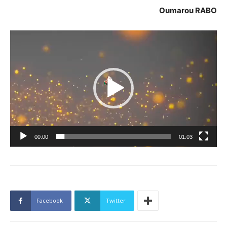
Oumarou RABO
Lecteur
vidéo
00:00
01:03
Facebook
Twitter