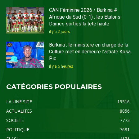
CAN Féminine 2026 / Burkina #
Afrique du Sud (0-1) : les Etalons
Dames sorties la tête haute
il y'a 2 jours
Burkina : le ministère en charge de la
Culture met en demeure l’artiste Kosa
Pic
il y'a 6 heures
CATÉGORIES POPULAIRES
LA UNE SITE
19516
ACTUALITES
8856
SOCIETE
7773
POLITIQUE
7681
FLASH
4171