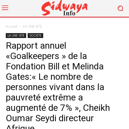
Accueil
LA UNE SITE
LA UNE SITE
SOCIETE
Rapport annuel
«Goalkeepers » de la
Fondation Bill et Melinda
Gates:« Le nombre de
personnes vivant dans la
pauvreté extrême a
augmenté de 7% », Cheikh
Oumar Seydi directeur
Afrique