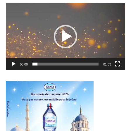
Lecteur
vidéo
00:00
01:03