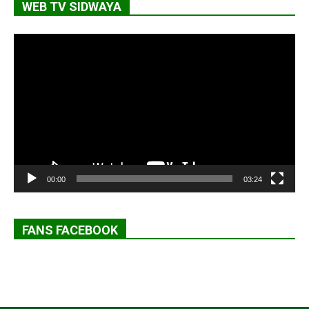
WEB TV SIDWAYA
Lecteur
vidéo
00:00
03:24
FANS FACEBOOK