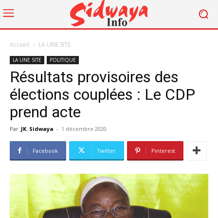
Accueil
LA UNE SITE
LA UNE SITE
POLITIQUE
Résultats provisoires des
élections couplées : Le CDP
prend acte
Par
JK. Sidwaya
-
1 décembre 2020
Facebook
Twitter
Pinterest