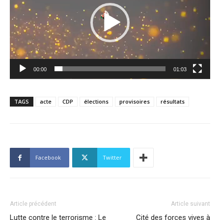
00:00
01:03
TAGS
acte
CDP
élections
provisoires
résultats
Facebook
Twitter
Article précédent
Article suivant
Lutte contre le terrorisme : Le
Cité des forces vives à