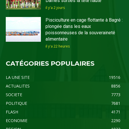
Dames sorties la tête haute
il y'a 2 jours
Pisciculture en cage flottante à Bagré :
plongée dans les eaux
poissonneuses de la souveraineté
alimentaire
il y'a 22 heures
CATÉGORIES POPULAIRES
LA UNE SITE
19516
ACTUALITES
8856
SOCIETE
7773
POLITIQUE
7681
FLASH
4171
ECONOMIE
2290