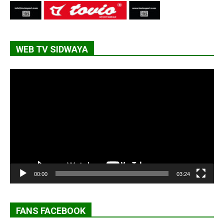
WEB TV SIDWAYA
Lecteur
vidéo
00:00
03:24
FANS FACEBOOK