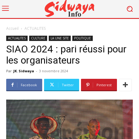
Accueil
ACTUALITES
ACTUALITES
CULTURE
LA UNE SITE
POLITIQUE
SIAO 2024 : pari réussi pour
les organisateurs
Par
JK. Sidwaya
-
3 novembre 2024
Facebook
Twitter
Pinterest