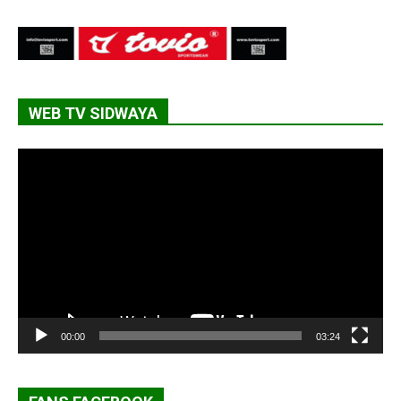
WEB TV SIDWAYA
Lecteur
vidéo
00:00
03:24