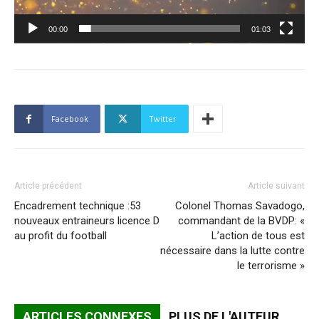
00:00
01:03
Facebook
Twitter
Article précédent
Article suivant
Encadrement technique :53
Colonel Thomas Savadogo,
nouveaux entraineurs licence D
commandant de la BVDP: «
au profit du football
L’action de tous est
nécessaire dans la lutte contre
le terrorisme »
ARTICLES CONNEXES
PLUS DE L'AUTEUR