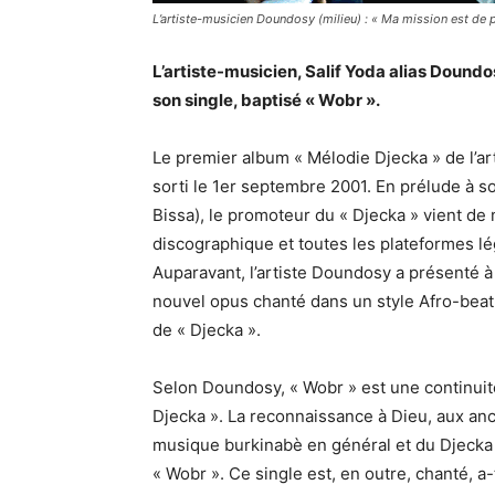
L’artiste-musicien Doundosy (milieu) : « Ma mission est de p
L’artiste-musicien, Salif Yoda alias Dound
son single, baptisé « Wobr ».
Le premier album « Mélodie Djecka » de l’arti
sorti le 1er septembre 2001. En prélude à s
Bissa), le promoteur du « Djecka » vient de
discographique et toutes les plateformes l
Auparavant, l’artiste Doundosy a présenté à
nouvel opus chanté dans un style Afro-beat
de « Djecka ».
Selon Doundosy, « Wobr » est une continuité
Djecka ». La reconnaissance à Dieu, aux anc
musique burkinabè en général et du Djecka en
« Wobr ». Ce single est, en outre, chanté, a-