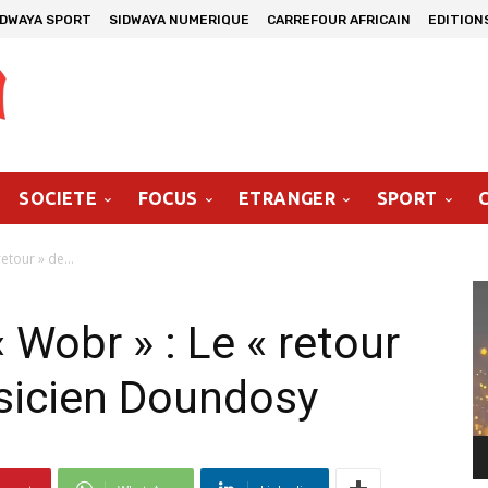
IDWAYA SPORT
SIDWAYA NUMERIQUE
CARREFOUR AFRICAIN
EDITION
SOCIETE
FOCUS
ETRANGER
SPORT
etour » de...
Le
vi
« Wobr » : Le « retour
musicien Doundosy