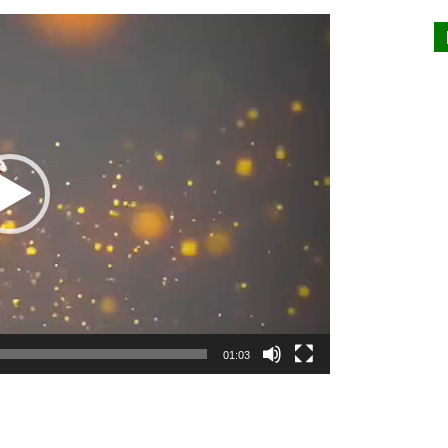
Lecteur
vidéo
01:03