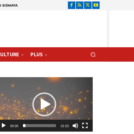
S SIDWAYA
CULTURE
PLUS
cteur
déo
00:00
01:03