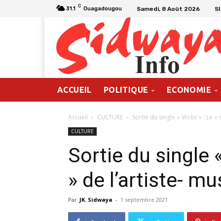
C
Samedi, 8 Août 2026
S
31.1
Ouagadougou
ACCUEIL
POLITIQUE
ECONOMIE
Accueil
CULTURE
Sortie du single « Wobr » : Le « r
CULTURE
Sortie du single 
» de l’artiste- 
Par
JK. Sidwaya
-
1 septembre 2021