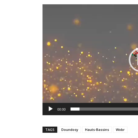
00:00
TAGS
Doundosy
Hauts-Bassins
Wobr