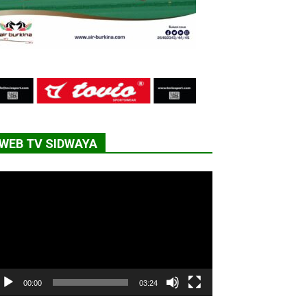
WEB TV SIDWAYA
cteur
déo
00:00
03:24