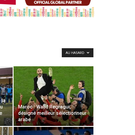
AU HASARD
 la
du
Maroc : Walid Regragui,
e
désigné meilleur sélectionneur
arabe