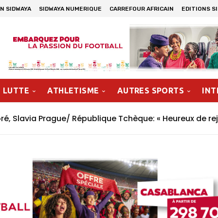
N SIDWAYA
SIDWAYA NUMERIQUE
CARREFOUR AFRICAIN
EDITIONS S
LUTTE
ATHLETISME
AUTRES SPORTS
INT
 Slavia Prague/ République Tchèque: « Heureux de rejo
Le Percuteur » Symbole de la renaissance de la boxe bu
 »