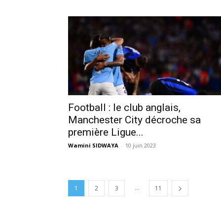
Football : le club anglais,
Manchester City décroche sa
première Ligue...
Wamini SIDWAYA
-
10 juin 2023
...
1
2
3
11