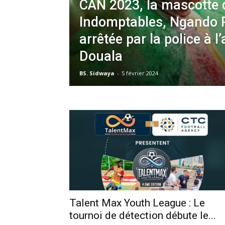
CAN 2023, la mascotte 
Indomptables, Ngando P
arrêtée par la police à l
Douala
BS. Sidwaya
-
5 février 2024
Talent Max Youth League : Le
tournoi de détection débute le...