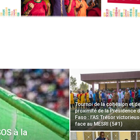
Tournoi de la cohésion et de
proximité de la Présidence 
Faso : l’AS Trésor victorieus
face au MESRI (5#1)
OS à la