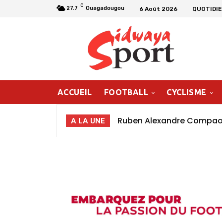
C
27.7
Ouagadougou
6 Août 2026
QUOTIDIE
ACCUEIL
FOOTBALL
CYCLISME
Ruben Alexandre Compaoré,
Hamed Abel Nikiéma : « 
A LA UNE
poursuivre ma progression