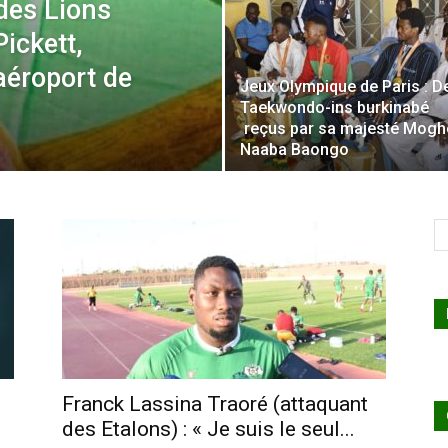
des Lions
ickett,
’aéroport de
Jeux Olympique de Paris : D
Taekwondo-ins burkinabé
reçus par sa majesté Mogh
Naaba Baongo
Franck Lassina Traoré (attaquant
des Etalons) : « Je suis le seul...