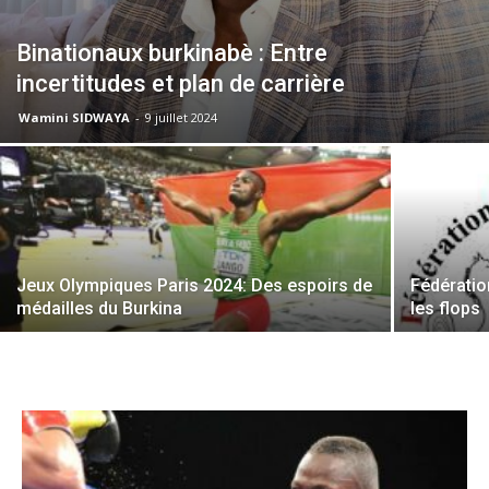
Binationaux burkinabè : Entre
incertitudes et plan de carrière
Wamini SIDWAYA
-
9 juillet 2024
Jeux Olympiques Paris 2024: Des espoirs de
Fédératio
médailles du Burkina
les flops