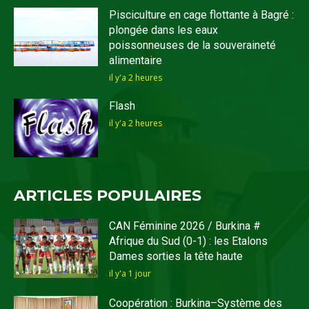
Pisciculture en cage flottante à Bagré :
plongée dans les eaux
poissonneuses de la souveraineté
alimentaire
il y'a 2 heures
Flash
il y'a 2 heures
ARTICLES POPULAIRES
CAN Féminine 2026 / Burkina #
Afrique du Sud (0-1) : les Etalons
Dames sorties la tête haute
il y'a 1 jour
Coopération : Burkina–Système des