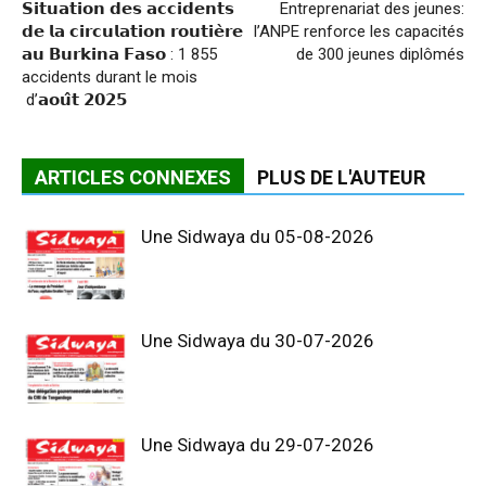
𝗦𝗶𝘁𝘂𝗮𝘁𝗶𝗼𝗻 𝗱𝗲𝘀 𝗮𝗰𝗰𝗶𝗱𝗲𝗻𝘁𝘀
Entreprenariat des jeunes:
𝗱𝗲 𝗹𝗮 𝗰𝗶𝗿𝗰𝘂𝗹𝗮𝘁𝗶𝗼𝗻 𝗿𝗼𝘂𝘁𝗶𝗲̀𝗿𝗲
l’ANPE renforce les capacités
𝗮𝘂 𝗕𝘂𝗿𝗸𝗶𝗻𝗮 𝗙𝗮𝘀𝗼 : 1 855
de 300 jeunes diplômés
accidents durant le mois
d’𝗮𝗼𝘂̂𝘁 𝟮𝟬𝟮𝟱
ARTICLES CONNEXES
PLUS DE L'AUTEUR
Une Sidwaya du 05-08-2026
Une Sidwaya du 30-07-2026
Une Sidwaya du 29-07-2026