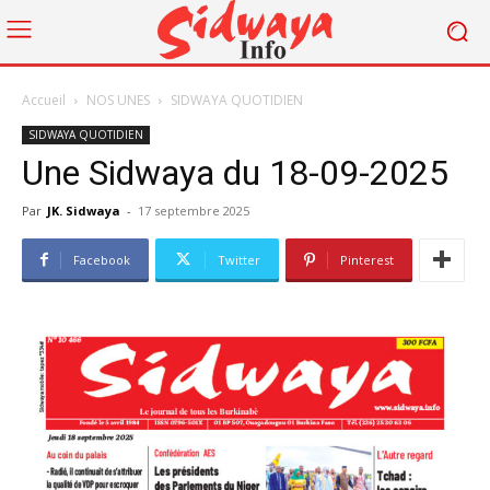
Accueil
NOS UNES
SIDWAYA QUOTIDIEN
SIDWAYA QUOTIDIEN
Une Sidwaya du 18-09-2025
Par
JK. Sidwaya
-
17 septembre 2025
Facebook
Twitter
Pinterest