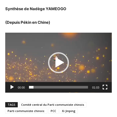
Synthèse de Nadège YAMEOGO
(Depuis Pékin en Chine)
Lecteur
vidéo
00:00
01:03
TAGS
Comité central du Parti communiste chinois
Parti communiste chinois:
PCC
Xi Jinping