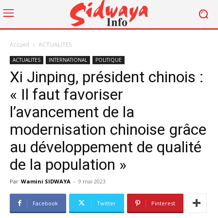
Accueil
ACTUALITES
ACTUALITES
INTERNATIONAL
POLITIQUE
Xi Jinping, président chinois :
« Il faut favoriser
l’avancement de la
modernisation chinoise grâce
au développement de qualité
de la population »
Par
Wamini SIDWAYA
-
9 mai 2023
Facebook
Twitter
Pinterest