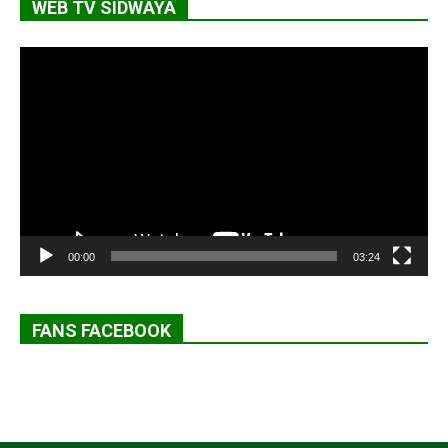
WEB TV SIDWAYA
Lecteur
vidéo
00:00
03:24
FANS FACEBOOK