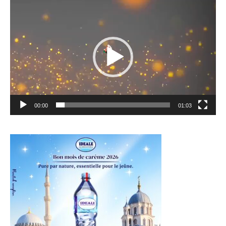
Lecteur
vidéo
00:00
01:03