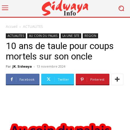
Accueil
ACTUALITES
ACTUALITES
AU COIN DU PALAIS
LA UNE SITE
REGION
10 ans de taule pour coups
mortels sur son oncle
Par
JK. Sidwaya
-
13 novembre 2024
Facebook
Twitter
Pinterest