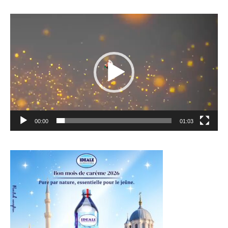
Lecteur
vidéo
00:00
01:03