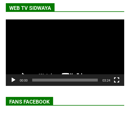
WEB TV SIDWAYA
Lecteur
vidéo
00:00
03:24
FANS FACEBOOK