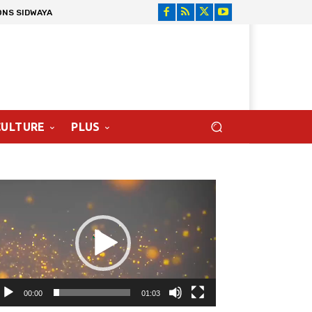
ONS SIDWAYA
CULTURE
PLUS
cteur
déo
00:00
01:03