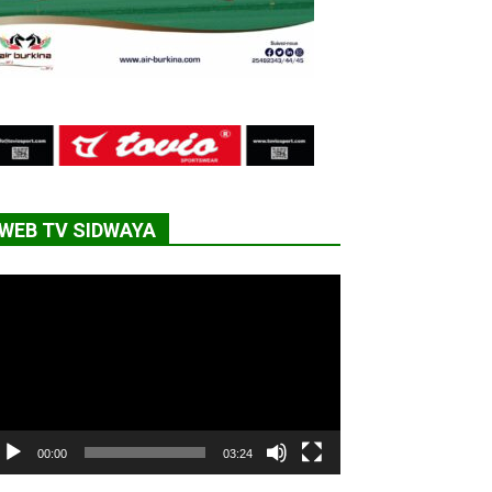
WEB TV SIDWAYA
cteur
déo
00:00
03:24