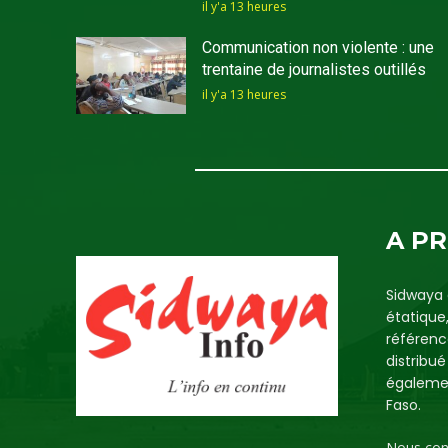
il y'a 13 heures
Communication non violente : une
trentaine de journalistes outillés
il y'a 13 heures
A P
Sidwaya 
étatique
référenc
distribu
égalemen
Faso.
Nous con