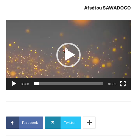
Afsétou SAWADOGO
Lecteur
vidéo
00:00
01:03
Facebook
Twitter