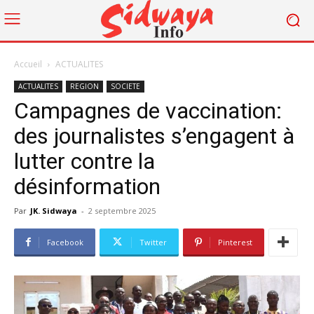
Accueil
ACTUALITES
ACTUALITES
REGION
SOCIETE
Campagnes de vaccination:
des journalistes s’engagent à
lutter contre la
désinformation
Par
JK. Sidwaya
-
2 septembre 2025
Facebook
Twitter
Pinterest