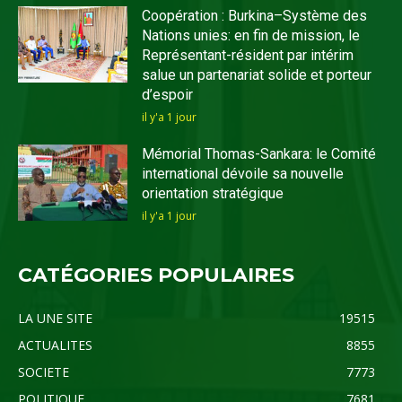
Coopération : Burkina–Système des
Nations unies: en fin de mission, le
Représentant-résident par intérim
salue un partenariat solide et porteur
d’espoir
il y'a 1 jour
Mémorial Thomas-Sankara: le Comité
international dévoile sa nouvelle
orientation stratégique
il y'a 1 jour
CATÉGORIES POPULAIRES
LA UNE SITE
19515
ACTUALITES
8855
SOCIETE
7773
POLITIQUE
7681