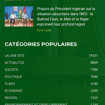
Propos du Président nigérian sur la
situation sécuritaire dans l’AES : le
Burkina Faso, le Mali et le Niger
expriment leur profond regret
il y'a 1 jour
CATÉGORIES POPULAIRES
LA UNE SITE
19531
ACTUALITES
8869
SOCIETE
7786
POLITIQUE
7686
FLASH
4180
ECONOMIE
2290
REGION
1925
ENVIRONNEMENT ET DEVELOPPEMENT
1740