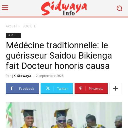
Accueil
SOCIETE
SOCIETE
Médécine traditionnelle: le
guérisseur Saidou Bikienga
fait Docteur honoris causa
Par
JK. Sidwaya
-
2 septembre 2025
Facebook
Twitter
Pinterest