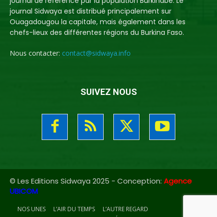
journal de référence par la population Burkinabè. Le
journal Sidwaya est distribué principalement sur
Ouagadougou la capitale, mais également dans les
chefs-lieux des différentes régions du Burkina Faso.
Nous contacter:
contact@sidwaya.info
SUIVEZ NOUS
© Les Editions Sidwaya 2025 - Conception:
Agence
UBICOM
NOS UNES
L’AIR DU TEMPS
L’AUTRE REGARD