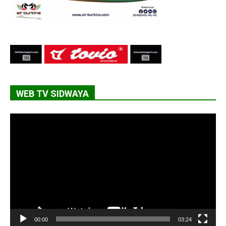
WEB TV SIDWAYA
Lecteur
vidéo
00:00
03:24