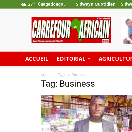
27
C
Sidwaya Quotidien
Sidw
Ouagadougou
Carrefour
Africain
ACCUEIL
EDITORIAL
AGRICULTU
Accueil
Tags
Business
Tag: Business