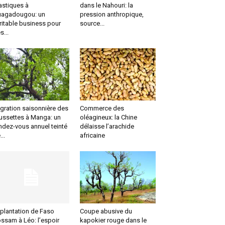
astiques à
dans le Nahouri: la
agadougou: un
pression anthropique,
ritable business pour
source...
s...
gration saisonnière des
Commerce des
ussettes à Manga: un
oléagineux: la Chine
ndez-vous annuel teinté
délaisse l’arachide
...
africaine
plantation de Faso
Coupe abusive du
ssam à Léo: l’espoir
kapokier rouge dans le