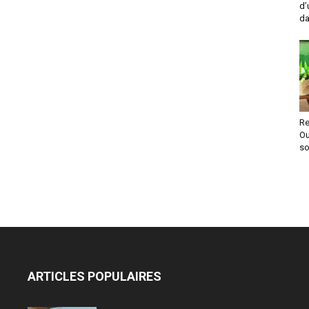
d’
da
Re
O
so
ARTICLES POPULAIRES