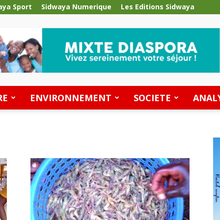
aya Sport
Sidwaya Numerique
Les Editions Sidwaya
RE
ENVIRONNEMENT
SOCIETE
ANAL