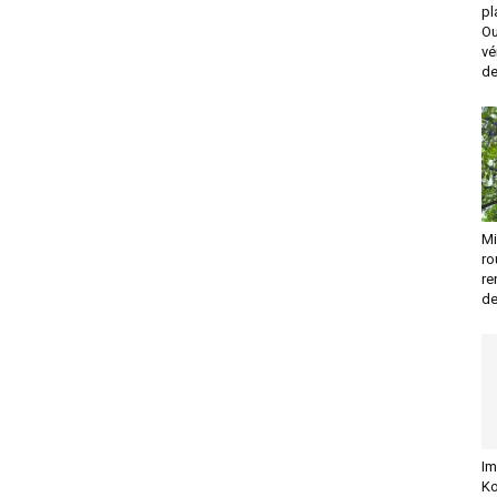
pl
Ou
vé
de
Mi
ro
re
de
Im
Ko