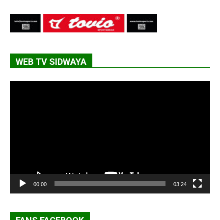
WEB TV SIDWAYA
Lecteur
vidéo
00:00
03:24