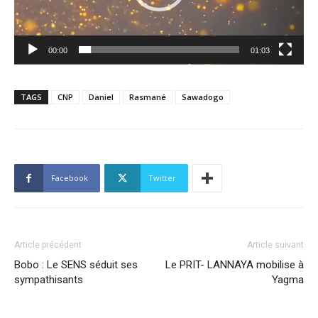
00:00
01:03
TAGS
CNP
Daniel
Rasmané
Sawadogo
Facebook
Twitter
Article précédent
Article suivant
Bobo : Le SENS séduit ses
Le PRIT- LANNAYA mobilise à
sympathisants
Yagma