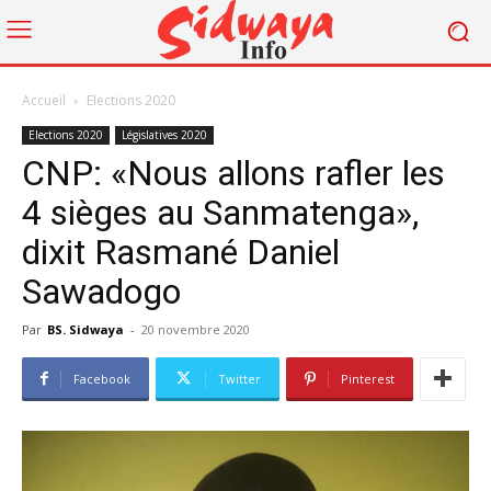
Accueil
Elections 2020
Elections 2020
Législatives 2020
CNP: «Nous allons rafler les
4 sièges au Sanmatenga»,
dixit Rasmané Daniel
Sawadogo
Par
BS. Sidwaya
-
20 novembre 2020
Facebook
Twitter
Pinterest