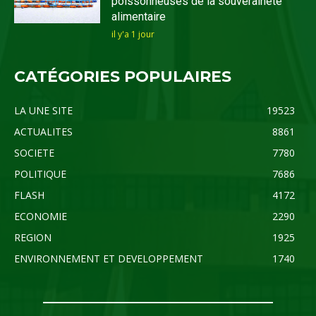
poissonneuses de la souveraineté
alimentaire
il y'a 1 jour
CATÉGORIES POPULAIRES
LA UNE SITE
19523
ACTUALITES
8861
SOCIETE
7780
POLITIQUE
7686
FLASH
4172
ECONOMIE
2290
REGION
1925
ENVIRONNEMENT ET DEVELOPPEMENT
1740