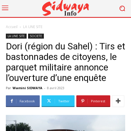
Accueil
LA UNE SITE
LA UNE SITE
SOCIETE
Dori (région du Sahel) : Tirs et
bastonnades de citoyens, le
parquet militaire annonce
l’ouverture d’une enquête
Par
Wamini SIDWAYA
-
8 avril 2023
Facebook
Twitter
Pinterest