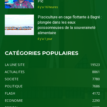
Pic
il y'a 16 heures
Pisciculture en cage flottante à Bagré :
plongée dans les eaux
poissonneuses de la souveraineté
alimentaire
il y'a 1 jour
CATÉGORIES POPULAIRES
LA UNE SITE
19523
ACTUALITES
8861
SOCIETE
7780
POLITIQUE
7686
FLASH
4172
ECONOMIE
2290