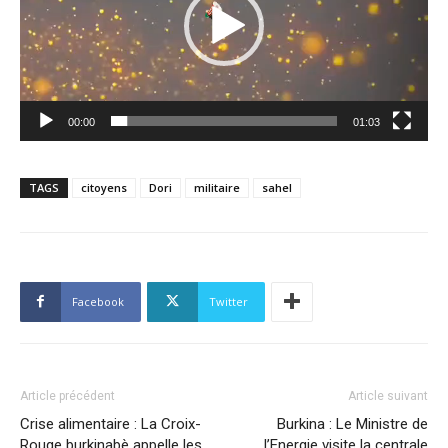
00:00
01:03
TAGS
citoyens
Dori
militaire
sahel
Facebook
Twitter
Article précédent
Article suivant
Crise alimentaire : La Croix-
Burkina : Le Ministre de
Rouge burkinabè appelle les
l’Energie visite la centrale