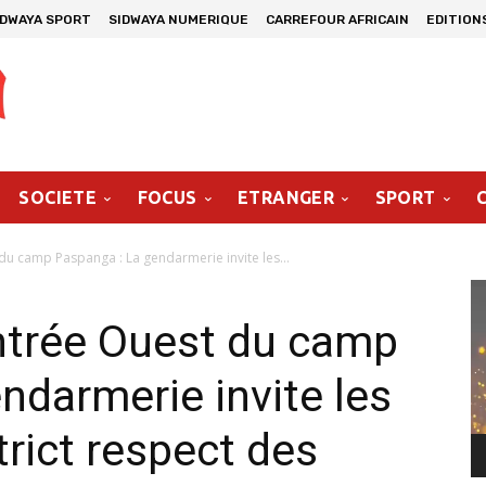
IDWAYA SPORT
SIDWAYA NUMERIQUE
CARREFOUR AFRICAIN
EDITION
SOCIETE
FOCUS
ETRANGER
SPORT
du camp Paspanga : La gendarmerie invite les...
Le
vi
ntrée Ouest du camp
ndarmerie invite les
trict respect des