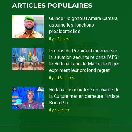
ARTICLES POPULAIRES
Guinée : le général Amara Camara
assume les fonctions
présidentielles
il y'a 2 jours
Propos du Président nigérian sur
la situation sécuritaire dans l’AES :
le Burkina Faso, le Mali et le Niger
expriment leur profond regret
il y'a 18 heures
Burkina : le ministère en charge de
la Culture met en demeure l’artiste
Kosa Pic
il y'a 2 jours