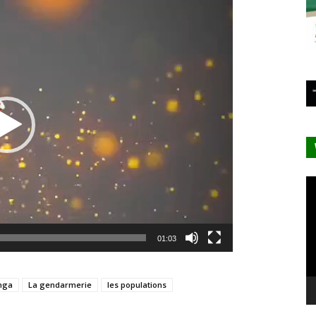
Lecteur
vidéo
Le
vi
01:03
nga
La gendarmerie
les populations