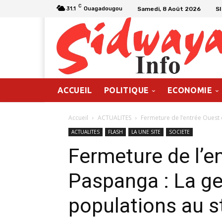
C
Samedi, 8 Août 2026
S
31.1
Ouagadougou
ACCUEIL
POLITIQUE
ECONOMIE
Accueil
ACTUALITES
Fermeture de l’entrée Ouest 
ACTUALITES
FLASH
LA UNE SITE
SOCIETE
Fermeture de l’e
Paspanga : La ge
populations au s