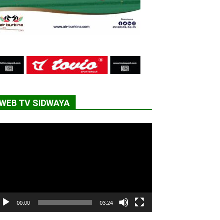
WEB TV SIDWAYA
cteur
déo
00:00
03:24