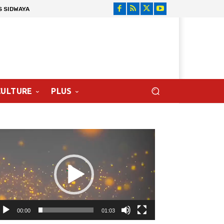
S SIDWAYA
CULTURE
PLUS
cteur
déo
00:00
01:03