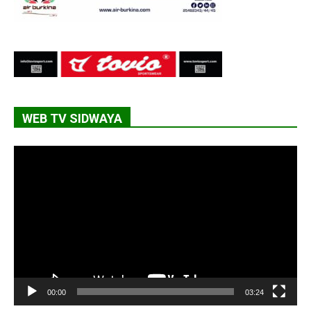
WEB TV SIDWAYA
Lecteur
vidéo
00:00
03:24