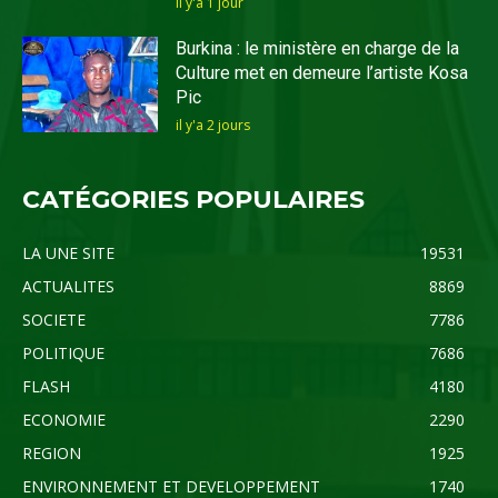
il y'a 1 jour
Burkina : le ministère en charge de la
Culture met en demeure l’artiste Kosa
Pic
il y'a 2 jours
CATÉGORIES POPULAIRES
LA UNE SITE
19531
ACTUALITES
8869
SOCIETE
7786
POLITIQUE
7686
FLASH
4180
ECONOMIE
2290
REGION
1925
ENVIRONNEMENT ET DEVELOPPEMENT
1740