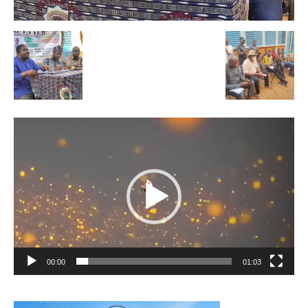
Lecteur
vidéo
00:00
01:03