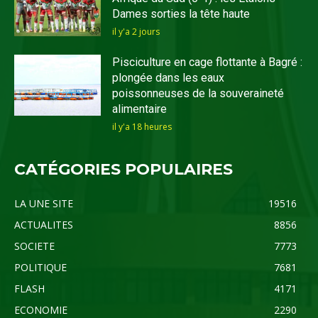
Dames sorties la tête haute
il y'a 2 jours
Pisciculture en cage flottante à Bagré :
plongée dans les eaux
poissonneuses de la souveraineté
alimentaire
il y'a 18 heures
CATÉGORIES POPULAIRES
LA UNE SITE
19516
ACTUALITES
8856
SOCIETE
7773
POLITIQUE
7681
FLASH
4171
ECONOMIE
2290