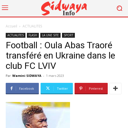
Accueil
ACTUALITES
ACTUALITES
FLASH
LA UNE SITE
SPORT
Football : Oula Abas Traoré
transféré en Ukraine dans le
club FC LVIV
Par
Wamini SIDWAYA
-
1 mars 2023
Facebook
Twitter
Pinterest