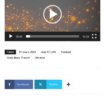
00:00
01:03
TAGS
01 mars 2023
club FC LVIV
football
Oula Abas Traoré
Ukraine
Facebook
Twitter