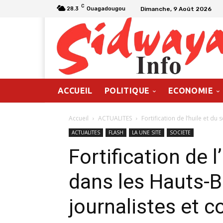
C
Dimanche, 9 Août 2026
28.3
Ouagadougou
ACCUEIL
POLITIQUE
ECONOMIE
Accueil
ACTUALITES
Fortification de l’huile et du 
ACTUALITES
FLASH
LA UNE SITE
SOCIETE
Fortification de l
dans les Hauts-B
journalistes et