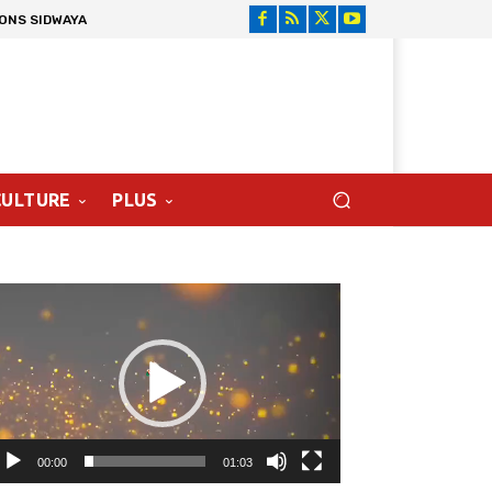
IONS SIDWAYA
CULTURE
PLUS
cteur
déo
00:00
01:03