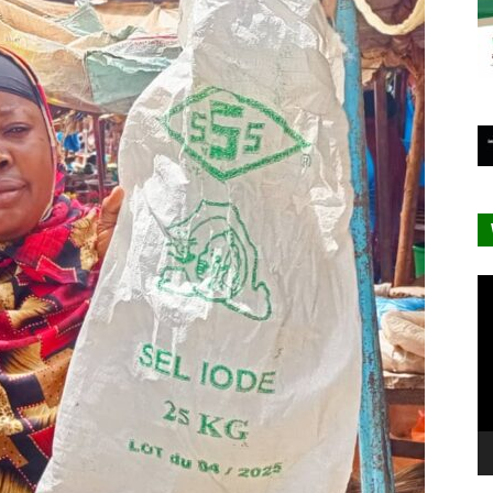
Le
vi