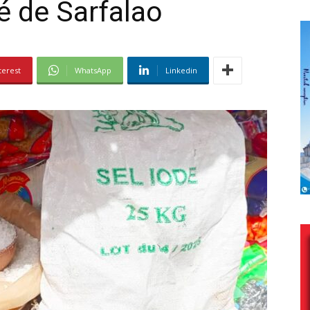
é de Sarfalao
terest
WhatsApp
Linkedin