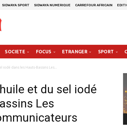
SIDWAYA SPORT
SIDWAYA NUMERIQUE
CARREFOUR AFRICAIN
EDIT
SOCIETE
FOCUS
ETRANGER
SPORT
sel iodé dans les Hauts-Bassins Les...
Le
vi
’huile et du sel iodé
assins Les
 communicateurs