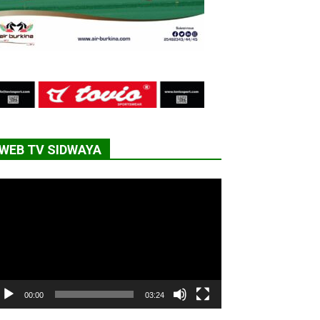
WEB TV SIDWAYA
cteur
déo
00:00
03:24