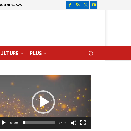
ONS SIDWAYA
CULTURE
PLUS
cteur
déo
00:00
01:03