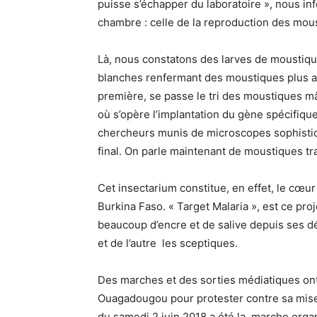
puisse s’échapper du laboratoire », nous i
chambre : celle de la reproduction des mou
Là, nous constatons des larves de moustiqu
blanches renfermant des moustiques plus ad
première, se passe le tri des moustiques m
où s’opère l’implantation du gène spécifiq
chercheurs munis de microscopes sophistiqu
final. On parle maintenant de moustiques t
Cet insectarium constitue, en effet, le cœur
Burkina Faso. « Target Malaria », est ce pro
beaucoup d’encre et de salive depuis ses déb
et de l’autre les sceptiques.
Des marches et des sorties médiatiques on
Ouagadougou pour protester contre sa mise
du samedi 2 juin 2018 a été la marche organ