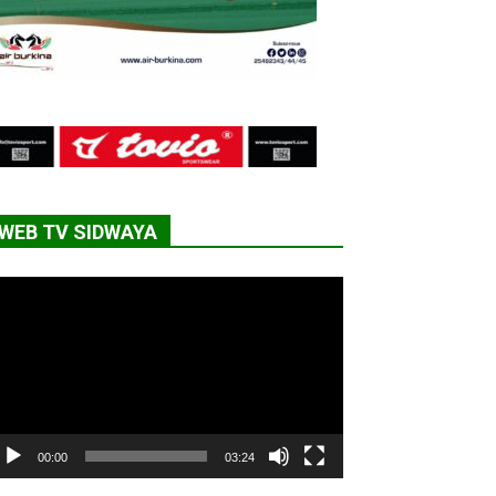
WEB TV SIDWAYA
cteur
déo
00:00
03:24