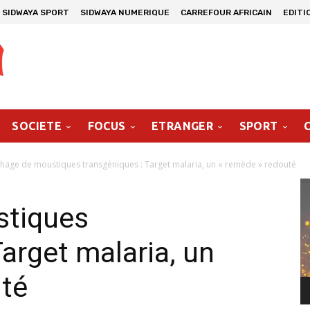
SIDWAYA SPORT
SIDWAYA NUMERIQUE
CARREFOUR AFRICAIN
EDITI
SOCIETE
FOCUS
ETRANGER
SPORT
hage de moustiques transgéniques : Target malaria, un « remède » redouté
Le
vi
stiques
arget malaria, un
uté