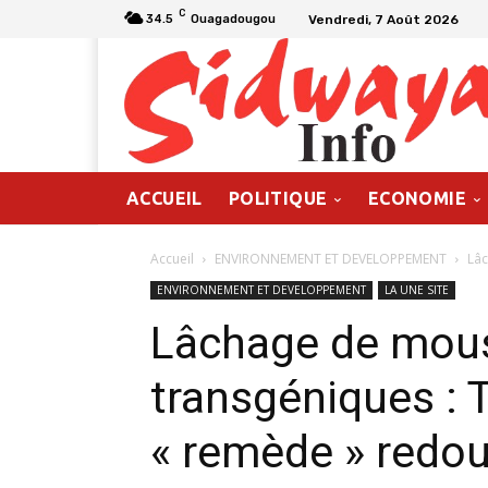
C
Vendredi, 7 Août 2026
34.5
Ouagadougou
ACCUEIL
POLITIQUE
ECONOMIE
Accueil
ENVIRONNEMENT ET DEVELOPPEMENT
Lâc
ENVIRONNEMENT ET DEVELOPPEMENT
LA UNE SITE
Lâchage de mou
transgéniques : T
« remède » redo