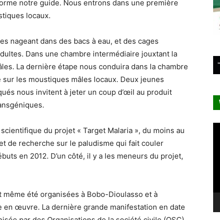
nforme notre guide. Nous entrons dans une première
stiques locaux.
es nageant dans des bacs à eau, et des cages
ultes. Dans une chambre intermédiaire jouxtant la
âles. La dernière étape nous conduira dans la chambre
ue sur les moustiques mâles locaux. Deux jeunes
és nous invitent à jeter un coup d’œil au produit
ransgéniques.
Le
 scientifique du projet « Target Malaria », du moins au
vi
jet de recherche sur le paludisme qui fait couler
uts en 2012. D’un côté, il y a les meneurs du projet,
t même été organisées à Bobo-Dioulasso et à
 en œuvre. La dernière grande manifestation en date
isée par des Organisations de la société civile (OSC)