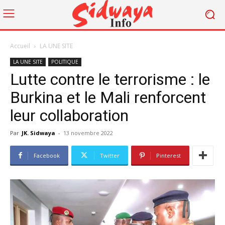
Accueil
LA UNE SITE
LA UNE SITE
POLITIQUE
Lutte contre le terrorisme : le
Burkina et le Mali renforcent
leur collaboration
Par
JK. Sidwaya
-
13 novembre 2022
Facebook
Twitter
Pinterest