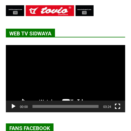
WEB TV SIDWAYA
Lecteur
vidéo
00:00
03:24
FANS FACEBOOK