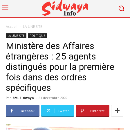
Accueil
LA UNE SITE
LA UNE SITE
POLITIQUE
Ministère des Affaires
étrangères : 25 agents
distingués pour la première
fois dans des ordres
spécifiques
Par
BM. Sidwaya
-
21 décembre 2020
Facebook
Twitter
Pinterest